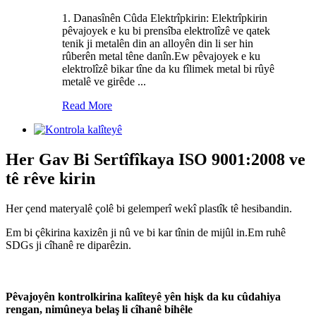
1. Danasînên Cûda Elektrîpkirin: Elektrîpkirin
pêvajoyek e ku bi prensîba elektrolîzê ve qatek
tenik ji metalên din an alloyên din li ser hin
rûberên metal têne danîn.Ew pêvajoyek e ku
elektrolîzê bikar tîne da ku fîlimek metal bi rûyê
metalê ve girêde ...
Read More
Her Gav Bi Sertîfîkaya ISO 9001:2008 ve
tê rêve kirin
Her çend materyalê çolê bi gelemperî wekî plastîk tê hesibandin.
Em bi çêkirina kaxizên ji nû ve bi kar tînin de mijûl in.Em ruhê
SDGs ji cîhanê re diparêzin.
Pêvajoyên kontrolkirina kalîteyê yên hişk da ku cûdahiya
rengan, nimûneya belaş li cîhanê bihêle