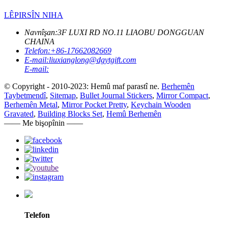
LÊPIRSÎN NIHA
Navnîşan:
3F LUXI RD NO.11 LIAOBU DONGGUAN
CHAINA
Telefon:
+86-17662082669
E-mail:
liuxianglong@dgytgift.com
E-mail:
© Copyright - 2010-2023: Hemû maf parastî ne.
Berhemên
Taybetmendî
,
Sitemap
,
Bullet Journal Stickers
,
Mirror Compact
,
Berhemên Metal
,
Mirror Pocket Pretty
,
Keychain Wooden
Gravated
,
Building Blocks Set
,
Hemû Berhemên
—— Me bişopînin ——
Telefon