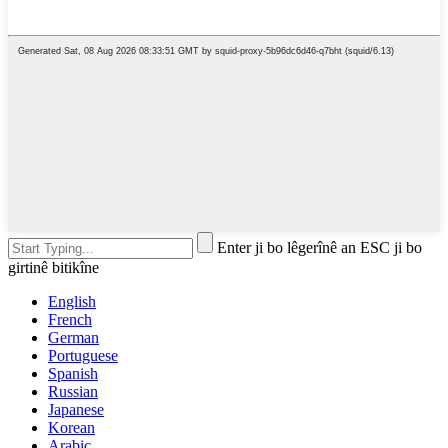
Enter ji bo lêgerînê an ESC ji bo
girtinê bitikîne
English
French
German
Portuguese
Spanish
Russian
Japanese
Korean
Arabic