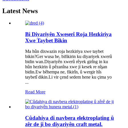
Latest News
Bi Diyariyên Xweserî Roja Hezkiriya
Xwe Taybet Bikin
Ma hûn dixwazin roja hezkiriya xwe taybet
bikin?Ger wusa be, bifikirin ku diyariyek xwerû
bidin wan.Diyariyên xwerû rêyek girîng in ku
hûn hezkirin û pêzanîna xwe ji kesek re nîşan
bidin.Ew bêhempa ne, fikirîn, û wergir hîs
taybetî dikin.Li vir çend sedem hene ku çima yo
...
Read More
Cûdahiya di navbera elektroplating û
zêr de ji bo diyariyên craft metal.