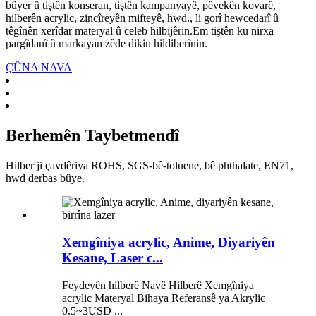
bûyer û tiştên konseran, tiştên kampanyayê, pêvekên kovarê,
hilberên acrylic, zincîreyên mifteyê, hwd., li gorî hewcedarî û
têgînên xerîdar materyal û celeb hilbijêrin.Em tiştên ku nirxa
pargîdanî û markayan zêde dikin hildiberînin.
ÇÛNA NAVA
Berhemên Taybetmendî
Hilber ji çavdêriya ROHS, SGS-bê-toluene, bê phthalate, EN71,
hwd derbas bûye.
Xemgîniya acrylic, Anime, Diyariyên
Kesane, Laser c...
Feydeyên hilberê Navê Hilberê Xemgîniya
acrylic Materyal Bihaya Referansê ya Akrylic
0.5~3USD ...