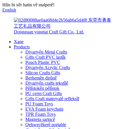
Hûn bi xêr hatin vê malperê!
English
东莞市勇泰
工艺礼品有限公司
Dongguan yongtai Craft Gift Co., Ltd.
Xane
Products
Diyariyên Metal Crafts
Gifts Craft PVC lastîk
Pouch Plastic PVC
Diyariyên Acrylic Crafts
Silicon Crafts Gifts
Berhemên dirûnê
Diyariyên crafts tekstîlê
Pêlîstokên pêlîstok
PU çerm Craft Gifts
Gifts Craft materyalê refleksîf
PU Foam Toys
EVA Foam keychain
TPR Foam Toys
Magneta sarincê
Qehweçêkerê portable