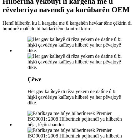
Hilberîna yekbûyî li kargeha me û
rêveberiya navendî ya karûbarên OEM
Hemî hilberên ku li kargeha me û kargehên hevkar têne çêkirin di
hundurê malê de bi baldarî têne kontrol kirin.
Çêwe
Her gav kalîteyê di rêza yekem de datîne û bi
hişkî çavdêriya kalîteya hilberê ya her pêvajoyê
dike.