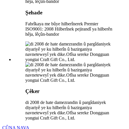
Şehade
Fabrîkaya me bûye hilberînerek Premier
ISO9001: 2008 Hilberînek pejirandî ya hilberên
hêja, lêçûn-bandor
Çêker
di 2008 de hate damezrandin û pargîdaniyek
diyariyê ye ku hilberîn û bazirganiya
navneteweyî yek dike.Ofîsa sereke Dongguan
yongtai Craft Gift Co., Ltd.
ÇÛNA NAVA