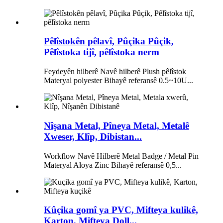
Pêlîstokên pêlavî, Pûçika Pûçik,
Pêlîstoka tijî, pêlîstoka nerm
Feydeyên hilberê Navê hilberê Plush pêlîstok
Materyal polyester Bihayê referansê 0.5~10U...
Nîşana Metal, Pîneya Metal, Metalê
Xweser, Klîp, Dibistan...
Workflow Navê Hilberê Metal Badge / Metal Pin
Materyal Aloya Zinc Bihayê referansê 0,5...
Kûçika gomî ya PVC, Mifteya kulikê,
Karton, Mifteya Doll...