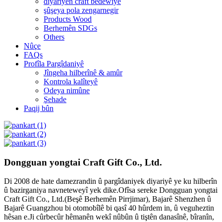
diyariyên craft bedewiyê
şûşeya pola zengarnegir
Products Wood
Berhemên SDGs
Others
Nûçe
FAQs
Profîla Pargîdaniyê
Jîngeha hilberînê & amûr
Kontrola kalîteyê
Odeya nimûne
Şehade
Paqij bûn
Dongguan yongtai Craft Gift Co., Ltd.
Di 2008 de hate damezrandin û pargîdaniyek diyariyê ye ku hilberîn
û bazirganiya navneteweyî yek dike.Ofîsa sereke Dongguan yongtai
Craft Gift Co., Ltd.(Beşê Berhemên Pirrjimar), Bajarê Shenzhen û
Bajarê Guangzhou bi otomobîlê bi qasî 40 hûrdem in, û veguheztin
hêsan e.Ji cûrbecûr hêmanên wekî nûbûn û tiştên danasînê, bîranîn,