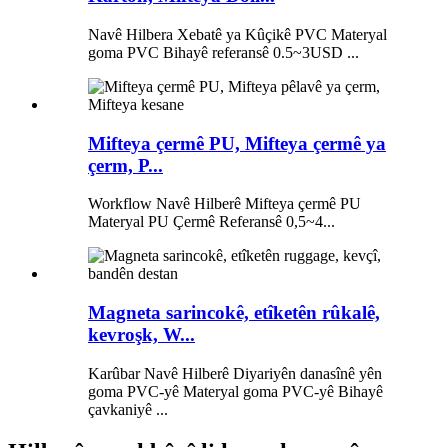
Navê Hilbera Xebatê ya Kûçikê PVC Materyal
goma PVC Bihayê referansê 0.5~3USD ...
Mifteya çermê PU, Mifteya çermê ya
çerm, P...
Workflow Navê Hilberê Mifteya çermê PU
Materyal PU Çermê Referansê 0,5~4...
Magneta sarincokê, etîketên rûkalê,
kevroşk, W...
Karûbar Navê Hilberê Diyariyên danasînê yên
goma PVC-yê Materyal goma PVC-yê Bihayê
çavkaniyê ...